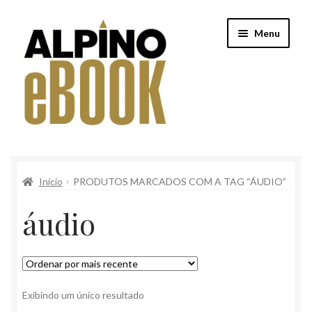
Pular
Pular
Menu
para
para
navegação
o
conteúdo
Início
Início
PRODUTOS MARCADOS COM A TAG “ÁUDIO”
Alpino
áudio
Conteúdo Clube Privê
Finalização de compra
Loja
Exibindo um único resultado