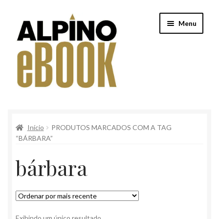
Pular
Pular
Menu
para
para
navegação
o
conteúdo
Início
Início
PRODUTOS MARCADOS COM A TAG
Alpino
“BÁRBARA”
Conteúdo Clube Privê
bárbara
Finalização de compra
Loja
Exibindo um único resultado