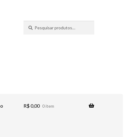
Pesquisar
Pesquisar
por:
no
R$
0,00
0 item