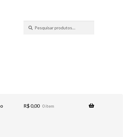
Pesquisar
Pesquisar
por:
no
R$
0,00
0 item