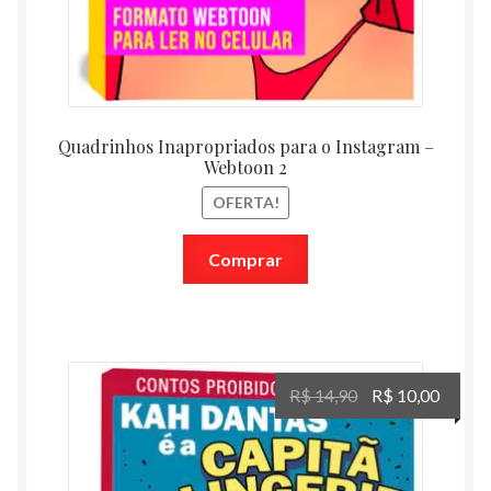
Quadrinhos Inapropriados para o Instagram –
Webtoon 2
OFERTA!
Comprar
O
O
R$
14,90
R$
10,00
preço
preço
original
atual
era:
é: