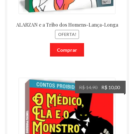
ALARZAN e a Tribo dos Homens-Lança-Longa
OFERTA!
Comprar
O
O
R$
14,90
R$
10,00
preço
preço
original
atual
era:
é:
R$ 14,90.
R$ 10,