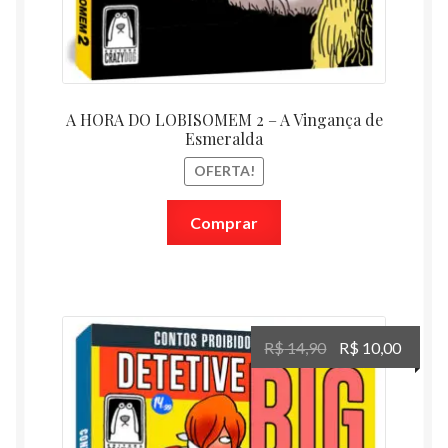
A HORA DO LOBISOMEM 2 – A Vingança de
Esmeralda
OFERTA!
Comprar
O
O
R$
14,90
R$
10,00
preço
preço
original
atual
era:
é:
R$ 14,90.
R$ 10,