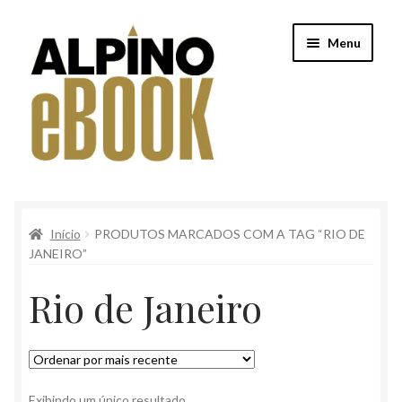
Pular
Pular
Menu
para
para
navegação
o
conteúdo
Início
Início
PRODUTOS MARCADOS COM A TAG “RIO DE
Alpino
JANEIRO”
Conteúdo Clube Privê
Rio de Janeiro
Finalização de compra
Loja
Exibindo um único resultado