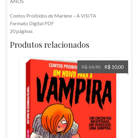
ANOS
Contos Proibidos de Marlene – A VISITA
Formato Digital PDF
20 páginas
Produtos relacionados
O
O
R$
14,90
R$
10,00
preço
preço
original
atual
era:
é:
R$ 14,90.
R$ 10,