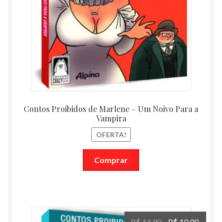
Contos Proibidos de Marlene – Um Noivo Para a
Vampira
OFERTA!
Comprar
O
O
R$
14,90
R$
10,00