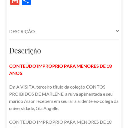
G
S
e
itt
ai
at
er
e
d
a
h
m
h
b
er
l
s
es
gr
di
pc
o
ai
ar
o
A
t
a
t
h
o
l
e
DESCRIÇÃO
o
p
m
at
M
k
p
ai
Descrição
l
CONTEÚDO IMPRÓPRIO PARA MENORES DE 18
ANOS
Em A VISITA, terceiro título da coleção CONTOS
PROIBIDOS DE MARLENE, a ruiva apimentada e seu
marido Alaor recebem em seu lar a ardente ex-colega da
universidade, Gia Angelle.
CONTEÚDO IMPRÓPRIO PARA MENORES DE 18