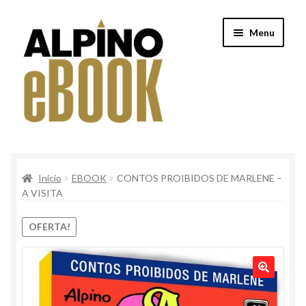
Pular
Pular
Menu
para
para
navegação
o
conteúdo
Início
Início
EBOOK
CONTOS PROIBIDOS DE MARLENE –
Alpino
A VISITA
Conteúdo Clube Privê
OFERTA!
Finalização de compra
Loja