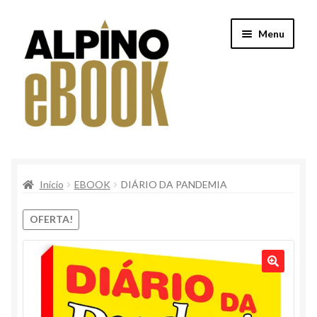
Pular
Pular
Menu
para
para
navegação
o
conteúdo
Início
Início
EBOOK
DIÁRIO DA PANDEMIA
Alpino
OFERTA!
Conteúdo Clube Privê
Finalização de compra
Loja