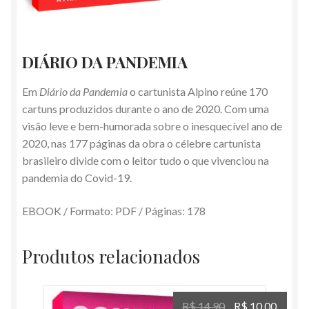
DIÁRIO DA PANDEMIA
Em
Diário da Pandemia
o cartunista Alpino reúne 170
cartuns produzidos durante o ano de 2020. Com uma
visão leve e bem-humorada sobre o inesquecível ano de
2020, nas 177 páginas da obra o célebre cartunista
brasileiro divide com o leitor tudo o que vivenciou na
pandemia do Covid-19.
EBOOK / Formato: PDF / Páginas: 178
Produtos relacionados
O
O
R$
14,90
R$
10,00