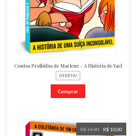
Contos Proibidos de Marlene – A História de Yael
OFERTA!
Comprar
O
O
R$
14,90
R$
10,00