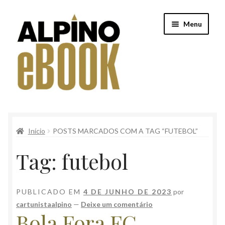
Pular
Pular
Menu
para
para
navegação
o
conteúdo
Início
Início
POSTS MARCADOS COM A TAG “FUTEBOL”
Alpino
Tag:
futebol
Conteúdo Clube Privê
Finalização de compra
PUBLICADO EM
4 DE JUNHO DE 2023
por
cartunistaalpino
—
Deixe um comentário
Loja
Bola Fora FC