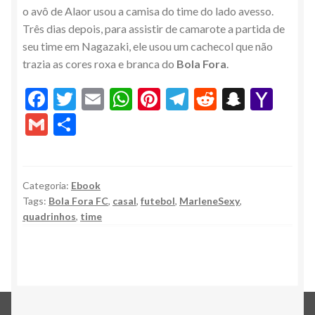
o avô de Alaor usou a camisa do time do lado avesso.
Três dias depois, para assistir de camarote a partida de
seu time em Nagazaki, ele usou um cachecol que não
trazia as cores roxa e branca do
Bola Fora
.
F
T
E
W
Pi
T
R
S
Y
ac
w
m
h
nt
el
e
n
a
G
S
e
itt
ai
at
er
e
d
a
h
m
h
b
er
l
s
es
gr
di
pc
o
ai
ar
o
A
t
a
t
h
o
l
e
Categoria:
Ebook
Tags:
Bola Fora FC
,
casal
,
futebol
,
MarleneSexy
,
o
p
m
at
M
quadrinhos
,
time
k
p
ai
l