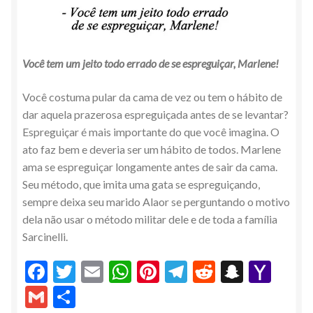
Você tem um jeito todo errado de se espreguiçar, Marlene!
Você costuma pular da cama de vez ou tem o hábito de
dar aquela prazerosa espreguiçada antes de se levantar?
Espreguiçar é mais importante do que você imagina. O
ato faz bem e deveria ser um hábito de todos. Marlene
ama se espreguiçar longamente antes de sair da cama.
Seu método, que imita uma gata se espreguiçando,
sempre deixa seu marido Alaor se perguntando o motivo
dela não usar o método militar dele e de toda a família
Sarcinelli.
F
T
E
W
Pi
T
R
S
Y
ac
w
m
h
nt
el
e
n
a
G
S