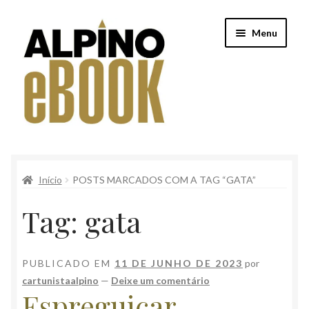
Pular
Pular
Menu
para
para
navegação
o
conteúdo
Início
Início
POSTS MARCADOS COM A TAG “GATA”
Alpino
Tag:
gata
Conteúdo Clube Privê
Finalização de compra
PUBLICADO EM
11 DE JUNHO DE 2023
por
cartunistaalpino
—
Deixe um comentário
Loja
Espreguiçar