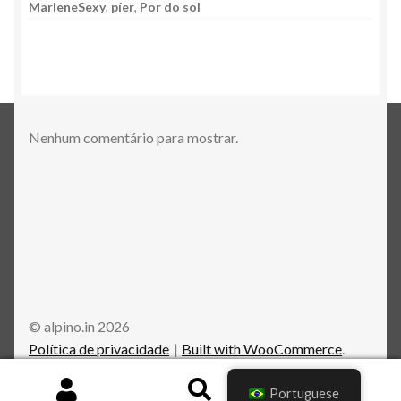
o
p
m
at
M
MarleneSexy
,
píer
,
Por do sol
k
p
ai
l
Nenhum comentário para mostrar.
© alpino.in 2026
Política de privacidade
Built with WooCommerce
.
0
Portuguese