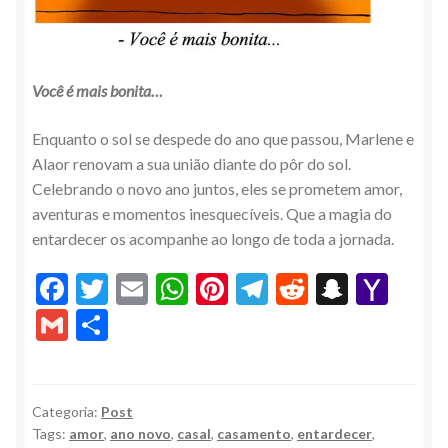
Você é mais bonita…
Enquanto o sol se despede do ano que passou, Marlene e
Alaor renovam a sua união diante do pôr do sol.
Celebrando o novo ano juntos, eles se prometem amor,
aventuras e momentos inesquecíveis. Que a magia do
entardecer os acompanhe ao longo de toda a jornada.
F
T
E
W
Pi
T
R
S
Y
ac
w
m
h
nt
el
e
n
a
G
S
e
itt
ai
at
er
e
d
a
h
m
h
b
er
l
s
es
gr
di
pc
o
ai
ar
o
A
t
a
t
h
o
l
e
Categoria:
Post
Tags:
amor
,
ano novo
,
casal
,
casamento
,
entardecer
,