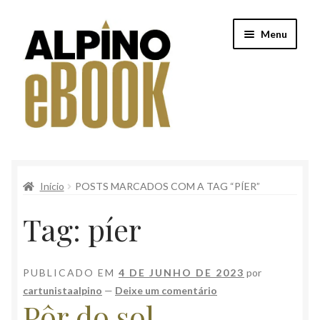
Pular
Pular
Menu
para
para
navegação
o
conteúdo
Início
Início
POSTS MARCADOS COM A TAG “PÍER”
Alpino
Tag:
píer
Conteúdo Clube Privê
Finalização de compra
PUBLICADO EM
4 DE JUNHO DE 2023
por
cartunistaalpino
—
Deixe um comentário
Loja
Pôr do sol