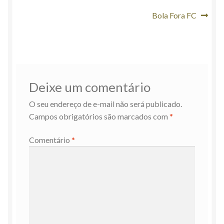
l
Navegação
Próximo
Bola Fora FC
post:
de
Post
Deixe um comentário
O seu endereço de e-mail não será publicado.
Campos obrigatórios são marcados com
*
Comentário
*