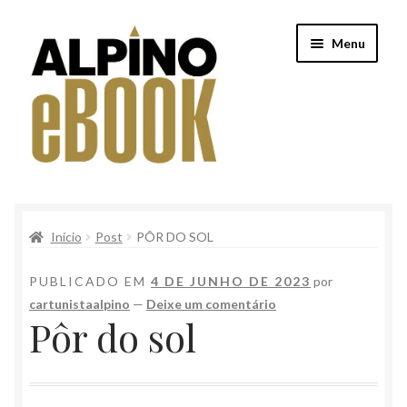
Pular
Pular
Menu
para
para
navegação
o
conteúdo
Início
Início
Post
PÔR DO SOL
Alpino
PUBLICADO EM
4 DE JUNHO DE 2023
por
Conteúdo Clube Privê
cartunistaalpino
—
Deixe um comentário
Pôr do sol
Finalização de compra
Loja