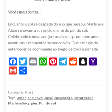
Você é mais bonita…
Enquanto o sol se despede do ano que passou, Marlene e
Alaor renovam a sua união diante do pôr do sol.
Celebrando o novo ano juntos, eles se prometem amor,
aventuras e momentos inesquecíveis. Que a magia do
entardecer os acompanhe ao longo de toda a jornada.
F
T
E
W
Pi
T
R
S
Y
ac
w
m
h
nt
el
e
n
a
G
S
e
itt
ai
at
er
e
d
a
h
m
h
b
er
l
s
es
gr
di
pc
o
ai
ar
o
A
t
a
t
h
o
l
e
Categoria:
Post
Tags:
amor
,
ano novo
,
casal
,
casamento
,
entardecer
,
o
p
m
at
M
MarleneSexy
,
píer
,
Por do sol
k
p
ai